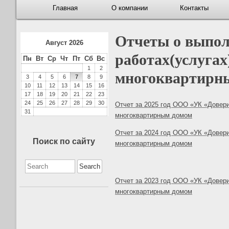
Primary
Главная
О компании
Контакты
Navigation
Отчеты о выпол
Август 2026
работах(услугах
Пн
Вт
Ср
Чт
Пт
Сб
Вс
1
2
многоквартирны
3
4
5
6
7
8
9
10
11
12
13
14
15
16
17
18
19
20
21
22
23
24
25
26
27
28
29
30
Отчет за 2025 год ООО «УК «Довери
31
многоквартирным домом
Отчет за 2024 год ООО «УК «Довери
Поиск по сайту
многоквартирным домом
Search
for:
Отчет за 2023 год ОО
О
«УК «Довери
многоквартирным домом