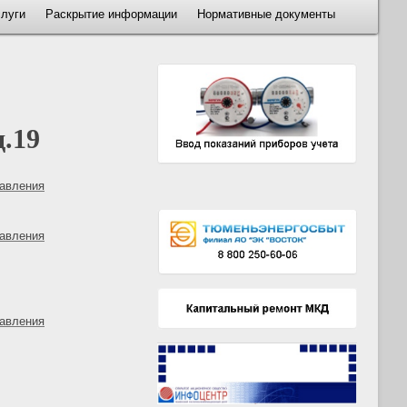
слуги
Раскрытие информации
Нормативные документы
.19
равления
равления
равления