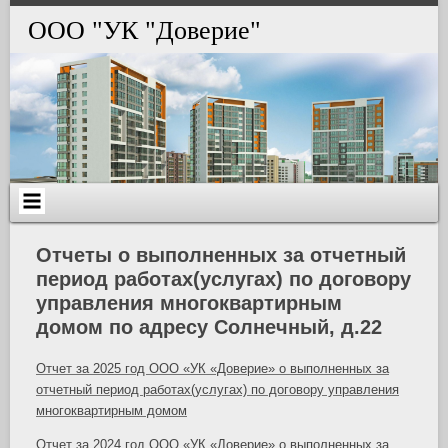
Skip
to
ООО "УК "Доверие"
content
Отчеты о выполненных за отчетный
период работах(услугах) по договору
управления многоквартирным
домом по адресу Солнечный, д.22
Отчет за 2025 год ООО «УК «Доверие» о выполненных за
отчетный период работах(услугах) по договору управления
многоквартирным домом
Отчет за 2024 год ООО «УК «Доверие» о выполненных за